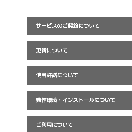
サービスのご契約について
更新について
mojimo-plusは複数
使用許諾について
mojimo-plusは複数の
mojimo-plusが更新でき
mojimo-plusが契約でき
動作環境・インストールについて
この回答は役に立ちました
mojimo-plusは年間パ
動画共有サービス（YouT
mojimo-plusは年間パ
毎年の更新手続きが不要な
mojimo年間パックとはな
していない場合も、mojimo
いただけます。
ご利用について
※mojimo-plusのご契約は
mojimo-plusは突然
【ご契約者ご本人
※mojimo-plusのご契約は
自動更新の設定が可能です。下
解約後も成果物の使用は可