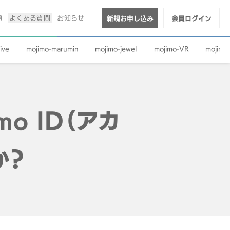
順
よくある質問
お知らせ
新規お申し込み
会員ログイン
ive
mojimo-marumin
mojimo-jewel
mojimo-VR
mojimo-
o ID（アカ
か？