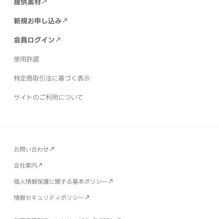
提供素材
ルされます。フォントを使用していたドキュメントは、
個別ページ
お問い合わせID:
2129
くと、下の黒帯内に「退会申入れ」が表示されます。
いですか？
【フォントキャッシュ再構築の方法】
ーバーの証明書失効を確認する」設定のチェックを外し
【すべてのご契約において】
個別ページ
お問い合わせID:
443
別のフォントの置き換えられます。
この回答は役に立ちましたか
※「退会申入れ」の表示がない場合は
サポートセンター
《Mac》
１．アプリケーションを終了し、システム
この回答は役に立ちましたか
新規お申し込み
てください。
までお問い合わせください。
を終了します。
２．Macの電源を入れ、起動音が聞
mojimo アプリのメニューから
【（パック名）このPCで
新しいPCに移行（変更）する場合は、どの
スーパーチャット（投げ銭）等の動画共有サービスの広
会員ログイン
こえたら「shift」キーを押してそのままにします。
この回答は役に立ちましたか
【設定手順】
の利用を無効にする】
を選択してください。
ような手順を踏めばいいですか？
告収入以外で映像や動画等に対し対価が発生する場合
３．画面に Apple ロゴが表示されたら「shift」キーを
この回答は役に立ちましたか
使用許諾
は、ご利用いただけません。
はなします。
４．Macが起動したら、再起動しま
WEBブラウザのインターネットエクスプローラーを起
個別ページ
お問い合わせID:
1907
す。
古いPCでmojimo アプリの利用を解除し、新しいPCに
特定商取引法に基づく表示
フォントデータを印刷会社に渡してもいいで
動してください。
この回答は役に立ちましたか
インストールしてください。
利用解除は、mojimo アプ
すか？
右上にある歯車（ツール）メニューから
【インターネッ
個別ページ
お問い合わせID:
674
サイトのご利用について
《Windows》
※事前にデスクトップのカスタマイズ
個別ページ
お問い合わせID:
101
リのメニューで全てのパックの利用を無効にしてくださ
【第三者からの動画制作依頼の場合】
トオプション】
を 選択してください。
で、隠しファイルおよびフォルダーが表示されるよう、
い。
【詳細設定】タブ
を選択し、設定一覧にある
【サーバ
フォントデータを渡すことはできません。
設定を行ってください。
１．以下のフォルダを開き
個別ページ
お問い合わせID:
110
ーの証明書失効を確認する】（または『Check for
mojimoで提供のすべてのパックでは、ご契約者ご本人
ます。
C:\Windows\System32
２．FNTCAC
個別ページ
お問い合わせID:
83
server certificate revocation』）
のチェックを外し
◆PCが故障している場合
mojimoメンバーサイトの会
様以外（第三者）からのご依頼で動画やサムネイルを代
HE.DATファイルを削除します。
３．PCを再起動し
お問い合わせ
てください。
この回答は役に立ちましたか
員トップから
【ご契約情報】＞【ご利用端末の管理】
を
わりに制作されることは許諾外となります。
第三者か
ます。
PCの再起動を行い、再度mojimoスタートキットの実行
個別ページ
お問い合わせID:
178
選択ください。
らのご依頼等で制作されたい場合は、弊社で提供の【LE
会社案内
をお試しください。
TS】のご契約でご利用可能です。
個人情報保護に関する基本ポリシー
この回答は役に立ちましたか
情報セキュリティポリシー
◆古いPCが故障している場合
mojimoメンバーサイト
【LETS】
の「ご利用端末の管理」ページで、対象PCの利用を解