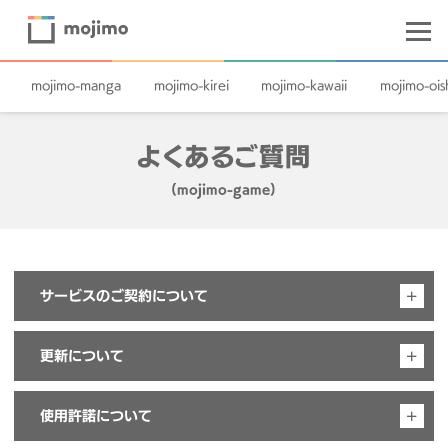
mojimo-manga
mojimo-kirei
mojimo-kawaii
mojimo-oish
よくあるご質問
(mojimo-game)
サービスのご契約について
更新について
複数のパックを申し込む場合、mojimo
ID（アカウント）も複数になりますか？
使用許諾について
毎年の更新手続きが不要な、自動更新はでき
それぞれのパックのお申込みを【新規お申込み】ページ
ますか？