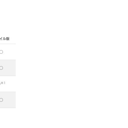
イル版
○
○
※1
○
○