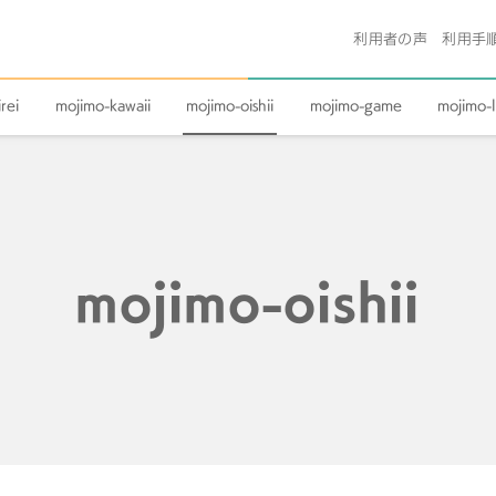
利用者の声
利用手
rei
mojimo-kawaii
mojimo-oishii
mojimo-game
mojimo-l
mojimo-oishii