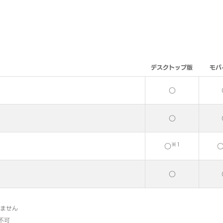
デスクトップ版
モバ
○
○
※1
○
○
いません
不可