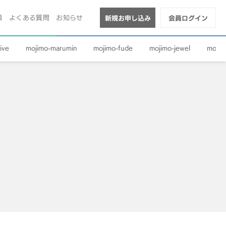
順
よくある質問
お知らせ
新規お申し込み
会員ログイン
ive
mojimo-marumin
mojimo-fude
mojimo-jewel
mojim