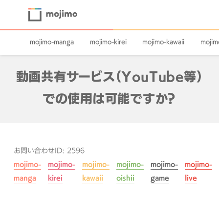
mojimo-manga
mojimo-kirei
mojimo-kawaii
mojimo
動画共有サービス（YouTube等）
での使用は可能ですか？
お問い合わせID: 2596
mojimo-
mojimo-
mojimo-
mojimo-
mojimo-
mojimo-
manga
kirei
kawaii
oishii
game
live