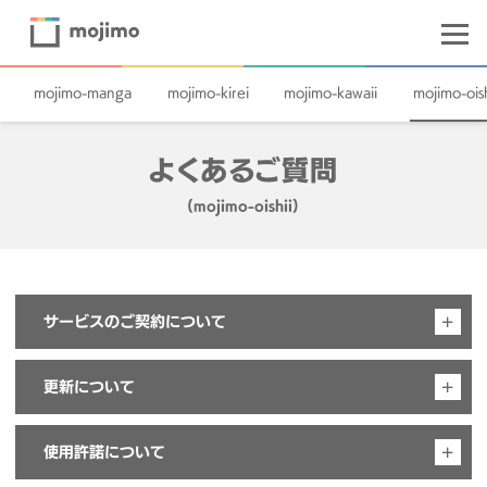
mojimo-manga
mojimo-kirei
mojimo-kawaii
mojimo-oish
よくあるご質問
(mojimo-oishii)
サービスのご契約について
更新について
複数のパックを申し込む場合、mojimo
ID（アカウント）も複数になりますか？
使用許諾について
毎年の更新手続きが不要な、自動更新はでき
それぞれのパックのお申込みを【新規お申込み】ページ
ますか？