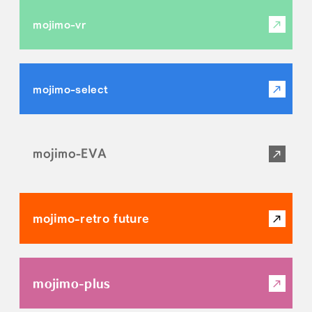
mojimo-vr
mojimo-select
mojimo-EVA
mojimo-retro future
mojimo-plus