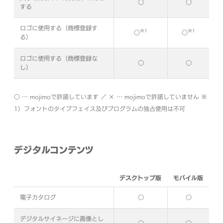
○
○
する
ロゴに使用する（商標登録す
※1
※1
○
○
る）
ロゴに使用する（商標登録な
○
○
し）
○ … mojimoで許諾しています ／ × … mojimoで許諾していません
※
1）フォントのタイプフェイス及びプログラムの独占使用は不可
デジタルコンテンツ
デスクトップ版
モバイル版
電子カタログ
○
○
デジタルサイネージに画像とし