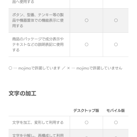
品へ使用する
ボタン、型番、テンキー等の製
品や機器筐体での機能表示に使
○
○
用する
商品のパッケージで成分表示や
テキストなどの説明表記に使用
○
○
する
○ … mojimoで許諾しています ／ × … mojimoで許諾していません
文字の加工
デスクトップ版
モバイル版
文字を加工、変形して利用する
○
○
文字を分解し、再構成して利用