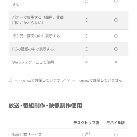
○
○
する
バナーで使用する（商用、非商
○
○
用にかかわらない）
待ち受け画面の中に表示する
○
○
PCの壁紙の中で表示する
○
○
Webフォントとして使用
×
×
○ … mojimoで許諾しています ／ × … mojimoで許諾していません
放送・番組制作・映像制作使用
デスクトップ版
モバイル版
※3
動画共有サービス
○
○