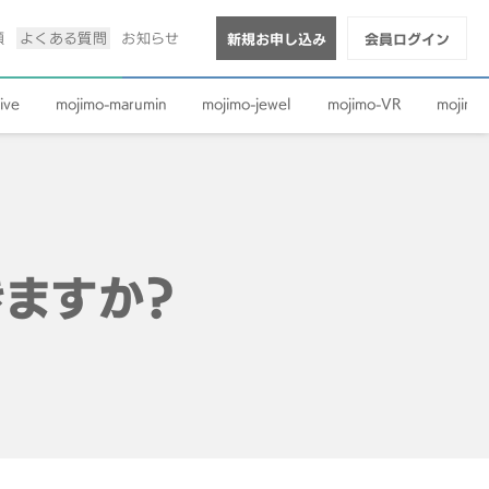
順
よくある質問
お知らせ
新規お申し込み
会員ログイン
ive
mojimo-marumin
mojimo-jewel
mojimo-VR
mojimo-
ますか？