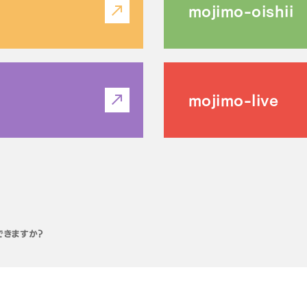
mojimo-oishii
mojimo-live
できますか？