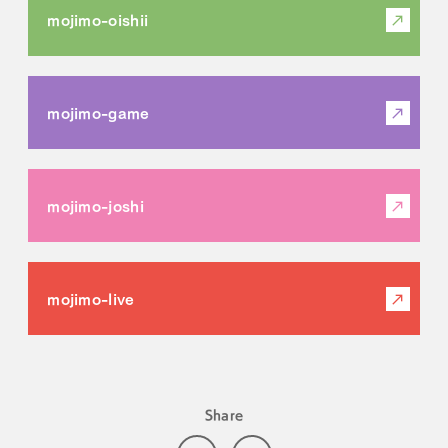
mojimo-oishii
mojimo-game
mojimo-joshi
mojimo-live
Share