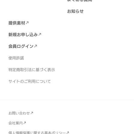
【すべてのご契約において】
お知らせ
個別ページ
お問い合わせID:
1923
提供素材
スーパーチャット（投げ銭）等の動画共有サービスの広
告収入以外で映像や動画等に対し対価が発生する場合
新規お申し込み
は、ご利用いただけません。
個別ページ
お問い合わせID:
1907
会員ログイン
使用許諾
【第三者からの動画制作依頼の場合】
特定商取引法に基づく表示
mojimoで提供のすべてのパックでは、ご契約者ご本人
サイトのご利用について
様以外（第三者）からのご依頼で動画やサムネイルを代
わりに制作されることは許諾外となります。
第三者か
らのご依頼等で制作されたい場合は、弊社で提供の【LE
TS】のご契約でご利用可能です。
お問い合わせ
会社案内
【LETS】
個人情報保護に関する基本ポリシー