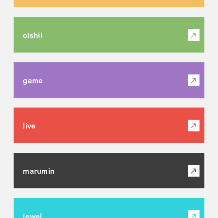
oishii
game
live
marumin
jewel