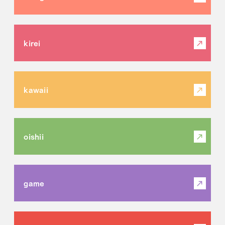
kirei
kawaii
oishii
game