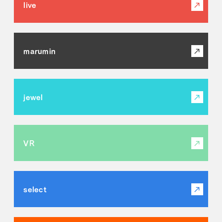
live
marumin
jewel
VR
select