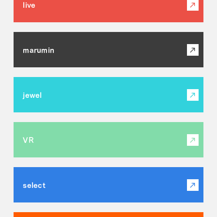
live
marumin
jewel
VR
select