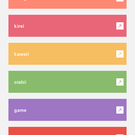
kirei
kawaii
oishii
game