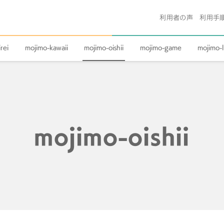
利用者の声
利用手
rei
mojimo-kawaii
mojimo-oishii
mojimo-game
mojimo-l
mojimo-oishii