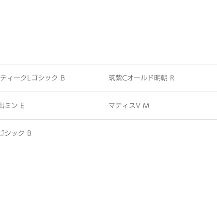
ティークLゴシック B
筑紫Cオールド明朝 R
出ミン E
マティスV M
ゴシック B