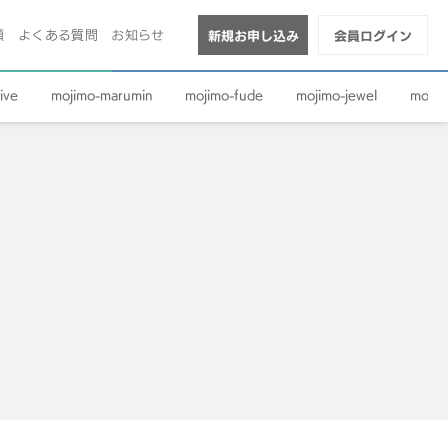
順
よくある質問
お知らせ
新規お申し込み
会員ログイン
ive
mojimo-marumin
mojimo-fude
mojimo-jewel
mojim