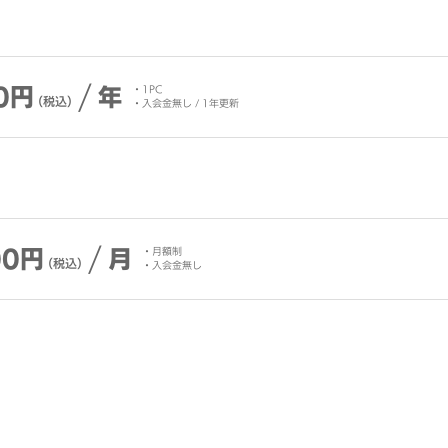
/
0円
年
1PC
（税込）
入会金無し / 1年更新
/
00円
月
月額制
（税込）
入会金無し