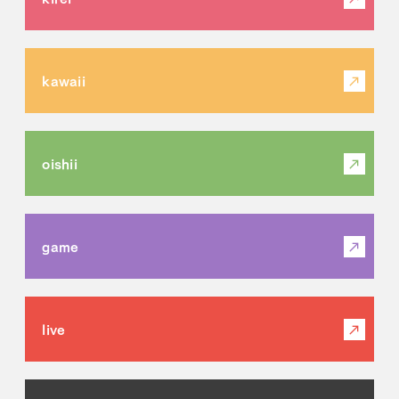
kawaii
oishii
game
live