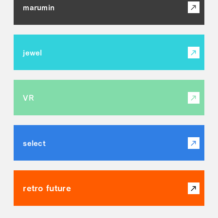
marumin
jewel
VR
select
retro future