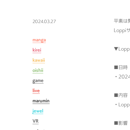
平素は
2024.03.27
Lop
manga
▼Lo
kirei
kawaii
■日時
oishii
・202
game
live
■内容
marumin
・Lo
jewel
VR
■影響