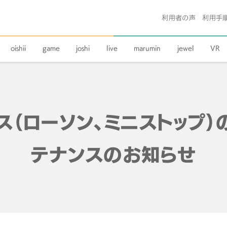
利用者の声
利用手
oishii
game
joshi
live
marumin
jewel
VR
ビス（ローソン、ミニストップ
テナンスのお知らせ