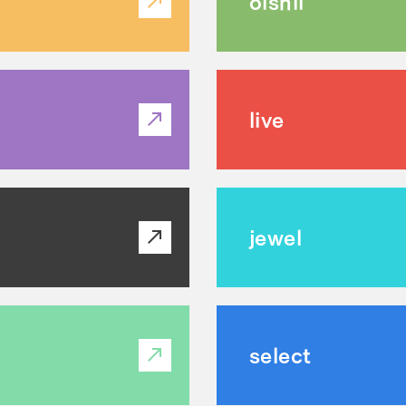
oishii
live
jewel
select