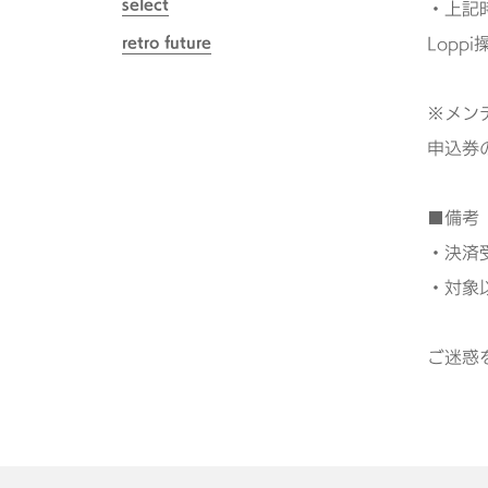
select
・上記
retro future
Lop
※メン
申込券
■備考
・決済
・対象
ご迷惑