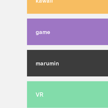
kawaii
game
marumin
VR