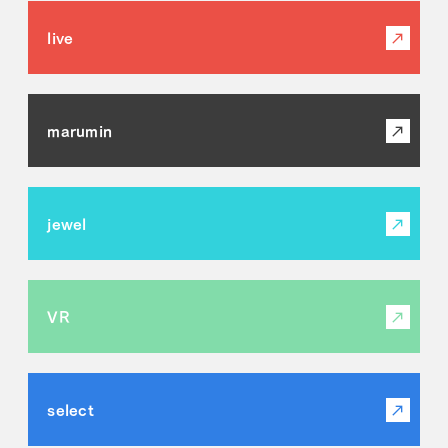
live
marumin
jewel
VR
select