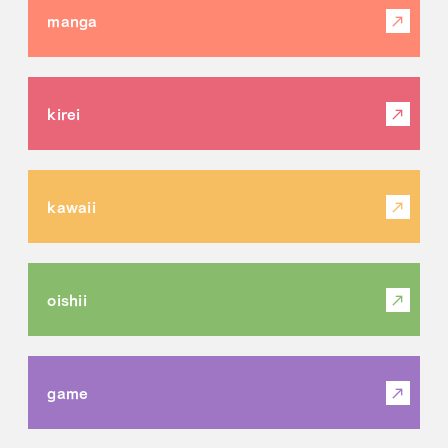
manga
kirei
kawaii
oishii
game