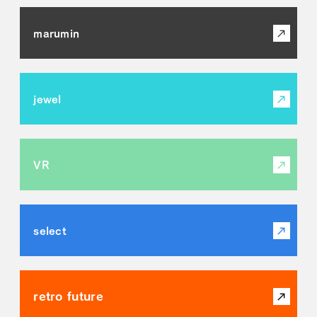
marumin
jewel
VR
select
retro future