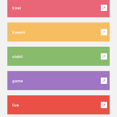
kirei
kawaii
oishii
game
live