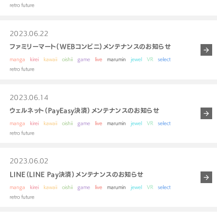
retro future
2023.06.22
ファミリーマート(WEBコンビニ)メンテナンスのお知らせ
manga
kirei
kawaii
oishii
game
live
marumin
jewel
VR
select
retro future
2023.06.14
ウェルネット（PayEasy決済）メンテナンスのお知らせ
manga
kirei
kawaii
oishii
game
live
marumin
jewel
VR
select
retro future
2023.06.02
LINE（LINE Pay決済）メンテナンスのお知らせ
manga
kirei
kawaii
oishii
game
live
marumin
jewel
VR
select
retro future