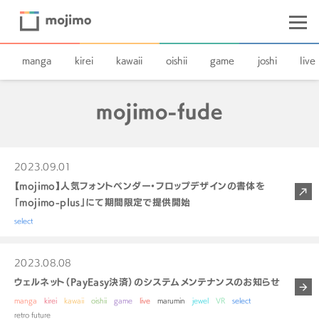
manga
kirei
kawaii
oishii
game
joshi
live
mojimo-fude
2023.09.01
【mojimo】人気フォントベンダー・フロップデザインの書体を
「mojimo-plus」にて期間限定で提供開始
select
2023.08.08
ウェルネット（PayEasy決済）のシステムメンテナンスのお知らせ
manga
kirei
kawaii
oishii
game
live
marumin
jewel
VR
select
retro future