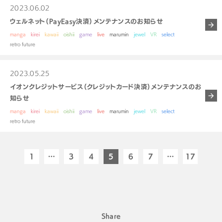
2023.06.02
ウェルネット（PayEasy決済）メンテナンスのお知らせ
manga
kirei
kawaii
oishii
game
live
marumin
jewel
VR
select
retro future
2023.05.25
イオンクレジットサービス（クレジットカード決済）メンテナンスのお
知らせ
manga
kirei
kawaii
oishii
game
live
marumin
jewel
VR
select
retro future
1
…
3
4
5
6
7
…
17
Share