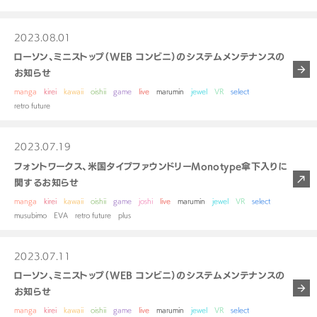
2023.08.01
ローソン、ミニストップ（WEB コンビニ）のシステムメンテナンスの
お知らせ
manga
kirei
kawaii
oishii
game
live
marumin
jewel
VR
select
retro future
2023.07.19
フォントワークス、米国タイプファウンドリーMonotype傘下入りに
関するお知らせ
manga
kirei
kawaii
oishii
game
joshi
live
marumin
jewel
VR
select
musubimo
EVA
retro future
plus
2023.07.11
ローソン、ミニストップ（WEB コンビニ）のシステムメンテナンスの
お知らせ
manga
kirei
kawaii
oishii
game
live
marumin
jewel
VR
select