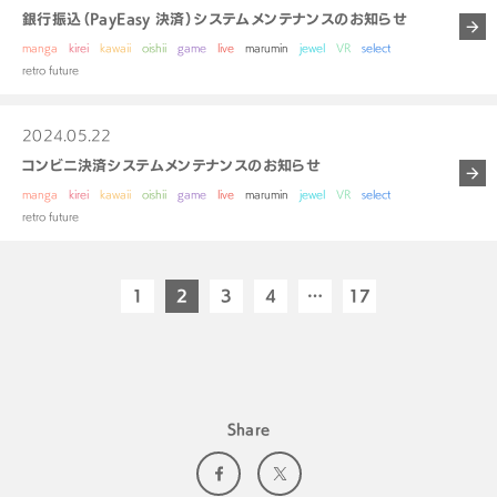
銀行振込（PayEasy 決済）システムメンテナンスのお知らせ
manga
kirei
kawaii
oishii
game
live
marumin
jewel
VR
select
retro future
2024.05.22
コンビニ決済システムメンテナンスのお知らせ
manga
kirei
kawaii
oishii
game
live
marumin
jewel
VR
select
retro future
1
2
3
4
…
17
Share