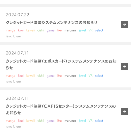
2024.07.22
クレジットカード決済システムメンテナンスのお知らせ
manga
kirei
kawaii
oishii
game
live
marumin
jewel
VR
select
retro future
2024.07.11
クレジットカード決済（エポスカード）システムメンテナンスのお知
らせ
manga
kirei
kawaii
oishii
game
live
marumin
jewel
VR
select
retro future
2024.07.11
クレジットカード決済（ＣＡＦＩＳセンター）システムメンテナンスの
お知らせ
manga
kirei
kawaii
oishii
game
live
marumin
jewel
VR
select
retro future