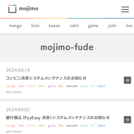
manga
kirei
kawaii
oishii
game
joshi
live
mojimo-fude
2024.08.14
コンビニ決済システムメンテナンスのお知らせ
manga
kirei
kawaii
oishii
game
live
marumin
jewel
VR
select
retro future
2024.08.02
銀行振込（PayEasy 決済）システムメンテナンスのお知らせ
manga
kirei
kawaii
oishii
game
live
marumin
jewel
VR
select
retro future