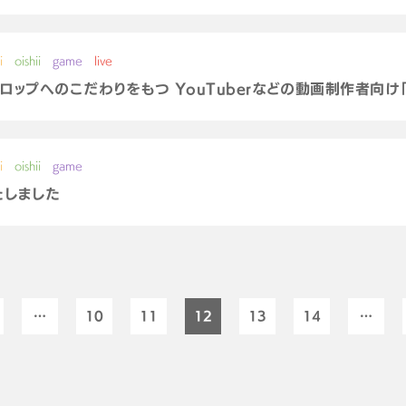
i
oishii
game
live
テロップへのこだわりをもつ YouTuberなどの動画制作者向け「m
i
oishii
game
たしました
…
10
11
12
13
14
…