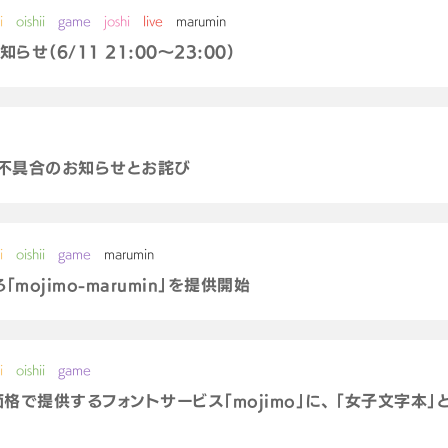
i
oishii
game
joshi
live
marumin
せ（6/11 21:00～23:00）
リの不具合のお知らせとお詫び
i
oishii
game
marumin
ojimo-marumin」を提供開始
i
oishii
game
価格で提供するフォントサービス「mojimo」に、 「女子文字本」と