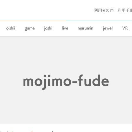
利用者の声
利用手
oishii
game
joshi
live
marumin
jewel
VR
mojimo-fude