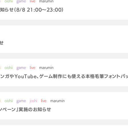
i
oishii
game
live
marumin
せ（8/8 21:00～23:00）
せ
i
oishii
game
live
marumin
マンガやYouTube、ゲーム制作にも使える本格毛筆フォントパック
i
oishii
game
joshi
live
marumin
キャンペーン」実施のお知らせ