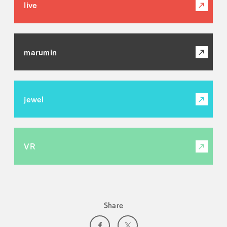
live
marumin
jewel
VR
Share