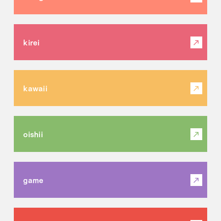
kirei
kawaii
oishii
game