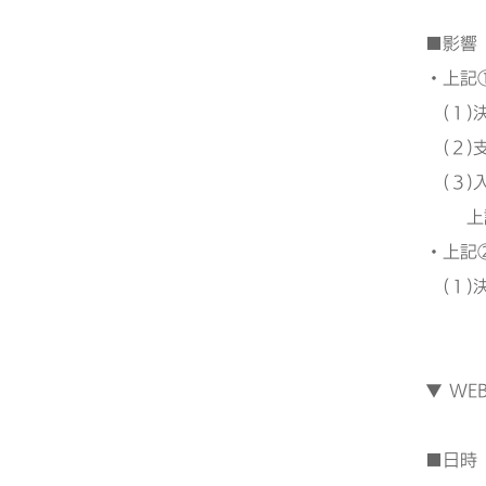
■影響
・上記
(１)
(２)
(３)
上記作
・上記
(１)
▼ W
■日時