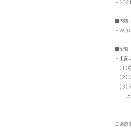
・202
■内容
・WE
■影響
・上記
(１)
(２)
(３)
上記作
ご迷惑