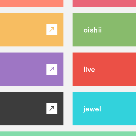
oishii
live
jewel