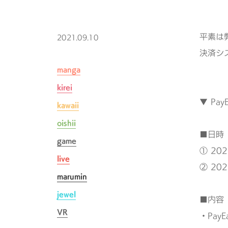
平素は
2021.09.10
決済シ
manga
kirei
▼ Pa
kawaii
oishii
■日時
game
① 20
live
② 20
marumin
jewel
■内容
VR
・Pay