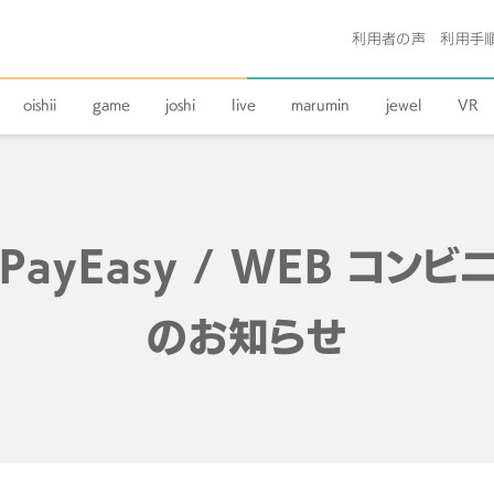
利用者の声
利用手
oishii
game
joshi
live
marumin
jewel
VR
ayEasy / WEB コン
のお知らせ