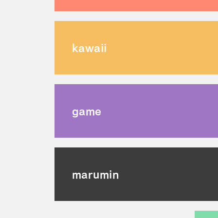
kawaii
game
marumin