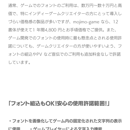
通常、ゲームでのフォントのご利⽤は、数万円〜数⼗万円と⾼
価で、特にインディーゲームクリエイターの⽅にとって導⼊し
づらい価格感の製品が多いですが、mojimo-game なら、12
書体が使えて1 年間4,800 円とお⼿頃価格でご提供。また、
ゲーム開発でのフォントの使⽤時に最も懸念点とされる使⽤許
諾についても、ゲームクリエイターの方が使いやすいよう、フ
ォントの組込やPV など宣伝でのご利⽤も追加料⾦なしで許諾
しています。
「フォント組込もOK！安⼼の使⽤許諾範囲！」
・フォントを画像化してゲーム内の固定化された⽂字列の表⽰
に使⽤
・ゲームプレイヤーによる⽂字⼊⼒機能