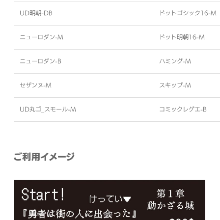
UD明朝-DB
ドットゴシック16-M
ニューロダン-M
ドット明朝16-M
ニューロダン-B
ハミング-M
セザンヌ-M
スキップ-M
UD丸ゴ_スモール-M
コミックレゲエ-B
ご利用イメージ