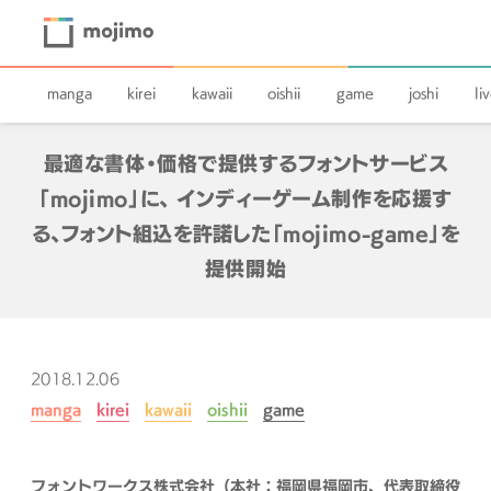
manga
kirei
kawaii
oishii
game
joshi
li
最適な書体・価格で提供するフォントサービス
「mojimo」に、 インディーゲーム制作を応援す
る、フォント組込を許諾した「mojimo-game」を
提供開始
2018.12.06
manga
kirei
kawaii
oishii
game
フォントワークス株式会社（本社：福岡県福岡市、代表取締役