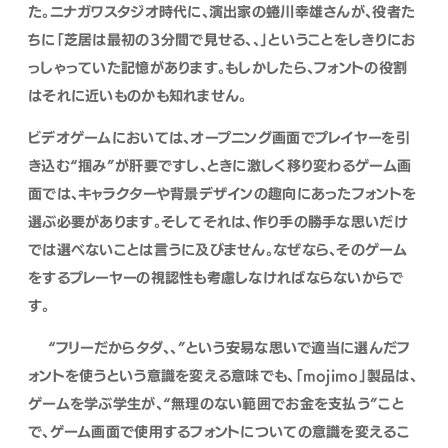
た。ニナガワスタジオ時代に、演出家の蜷川幸雄さんが、役者た
ちに「芝居は最初の３分間で見せる、、」ということをしきりにお
っしゃっていた記憶があります。もしかしたら、フォントの役割
はそれに近いものかも知れません。
ビデオゲームにおいては、オープニング画面でプレイヤーを引
き込む“掴み”が肝要ですし、ときに激しく移り変わるゲーム画
面では、キャラクターや背景デザインの趣向にあったフォントを
選ぶ必要があります。そしてそれは、作り手の勝手な思いだけ
では選べないことは言うに及びません。なぜなら、そのゲーム
をするプレーヤーの視認性も考慮しなければならないからで
す。
“フリーだからタダ、、”という安易な思いで適当に選んだフ
ォントを使うという意識を変える意味でも、「mojimo」製品は、
ゲームを学ぶ学生が、“無理のない範囲でお金を支払う”こと
で、ゲーム画面で使用するフォントについての意識を変えるこ