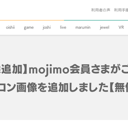
利用者の声
利用手
oishii
game
joshi
live
marumin
jewel
VR
追加】mojimo会員さま
コン画像を追加しました【無