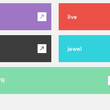
live
jewel
VR