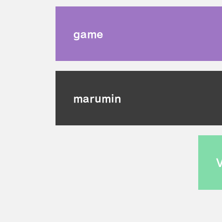
game
marumin