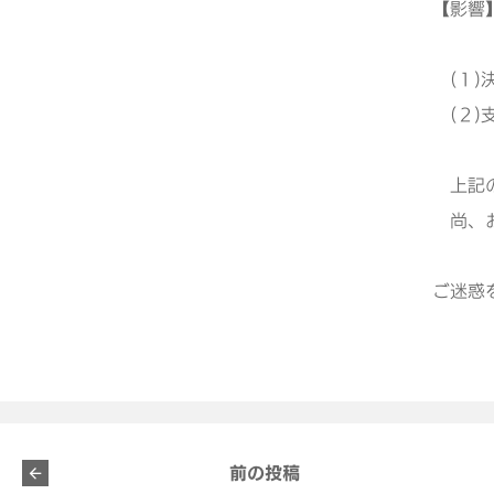
【影響
(１)
(２)
上記の
尚、お
ご迷惑
前の投稿