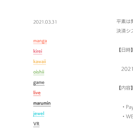
平素は
2021.03.31
決済シ
manga
【日時
kirei
kawaii
2021
oishii
game
【内容
live
marumin
・Pa
jewel
・WE
VR